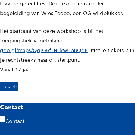
lekkere gerechtjes. Deze excursie is onder
begeleiding van Wies Teepe, een OG wildplukker.
Het startpunt van deze workshop is bij het
toegangshek Vogeleiland:
goo.gl/maps/QqPS6fTNEkwUbUQd8
. Met je tickets kun
je rechtstreeks naar dit startpunt.
Vanaf 12 jaar.
Tickets
A
Contact
m
Contact
s