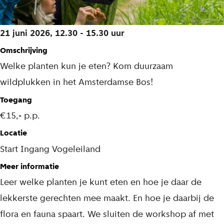
w
i
21 juni 2026, 12.30 - 15.30 uur
l
Omschrijving
d
Welke planten kun je eten? Kom duurzaam
p
wildplukken in het Amsterdamse Bos!
l
Toegang
u
€15,- p.p.
k
Locatie
k
Start Ingang Vogeleiland
e
Meer informatie
n
Leer welke planten je kunt eten en hoe je daar de
lekkerste gerechten mee maakt. En hoe je daarbij de
flora en fauna spaart. We sluiten de workshop af met