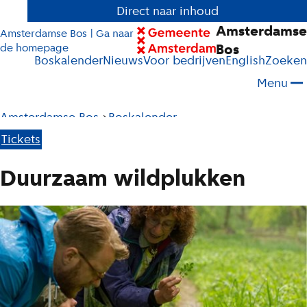
Direct naar inhoud
Amsterdamse
Amsterdamse Bos | Ga naar
Bos
de homepage
Boskalender
Nieuws
Voor bedrijven
English
Zoeken
Menu
Pad
Amsterdamse Bos
Boskalender
tot
Tickets
D
huidige
u
Duurzaam wildplukken
pagina
u
r
z
a
a
m