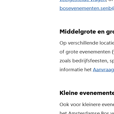
bosevenementen.senb
Middelgrote en g
Op verschillende locat
of grote evenementen (
zoals bedrijfsfeesten, s
informatie het
Aanvraag
Kleine evenement
Ook voor kleinere even
het Amsterdamse Bos v