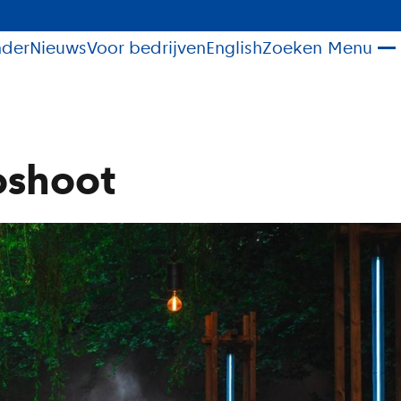
nder
Nieuws
Voor bedrijven
English
Zoeken
Menu
oshoot