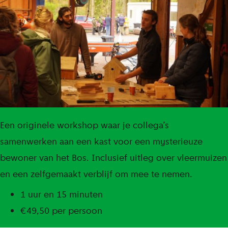
Een originele workshop waar je collega’s
samenwerken aan een kast voor een mysterieuze
bewoner van het Bos. Inclusief uitleg over vleermuizen
en een zelfgemaakt verblijf om mee te nemen.
1 uur en 15 minuten
€49,50 per persoon