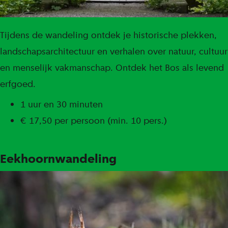
Tijdens de wandeling ontdek je historische plekken,
landschapsarchitectuur en verhalen over natuur, cultuur
en menselijk vakmanschap. Ontdek het Bos als levend
erfgoed.
1 uur en 30 minuten
€ 17,50 per persoon (min. 10 pers.)
Eekhoornwandeling