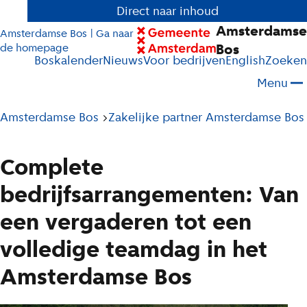
Direct naar inhoud
Amsterdamse
Amsterdamse Bos | Ga naar
Bos
de homepage
Boskalender
Nieuws
Voor bedrijven
English
Zoeken
Menu
Pad
Amsterdamse Bos
Zakelijke partner Amsterdamse Bos
tot
huidige
Complete
pagina
bedrijfsarrangementen: Van
een vergaderen tot een
volledige teamdag in het
Amsterdamse Bos