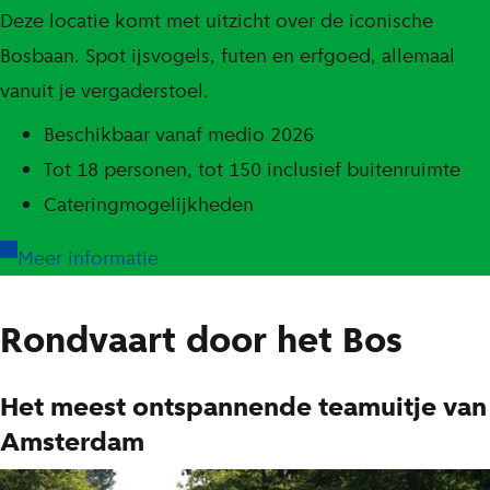
Deze locatie komt met uitzicht over de iconische
Bosbaan. Spot ijsvogels, futen en erfgoed, allemaal
vanuit je vergaderstoel.
Beschikbaar vanaf medio 2026
Tot 18 personen, tot 150 inclusief buitenruimte
Cateringmogelijkheden
Meer informatie
Rondvaart door het Bos
Het meest ontspannende teamuitje van
Amsterdam