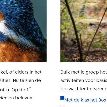
kel, of elders in het
Duik met je groep het
ties. Nu te zien de
activiteiten voor bas
e
boswachter tot speu
oto). Op de 1
zien en beleven.
Met de klas het Bos 