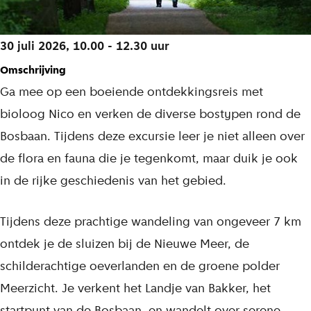
s
b
30 juli 2026, 10.00 - 12.30 uur
a
Omschrijving
a
Ga mee op een boeiende ontdekkingsreis met
n
bioloog Nico en verken de diverse bostypen rond de
Bosbaan. Tijdens deze excursie leer je niet alleen over
de flora en fauna die je tegenkomt, maar duik je ook
in de rijke geschiedenis van het gebied.
Tijdens deze prachtige wandeling van ongeveer 7 km
ontdek je de sluizen bij de Nieuwe Meer, de
schilderachtige oeverlanden en de groene polder
Meerzicht. Je verkent het Landje van Bakker, het
startpunt van de Bosbaan, en wandelt over serene