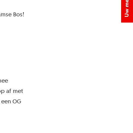
amse Bos!
mee
op af met
, een OG