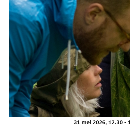
w
i
l
d
p
l
u
k
k
e
31 mei 2026, 12.30 - 
n