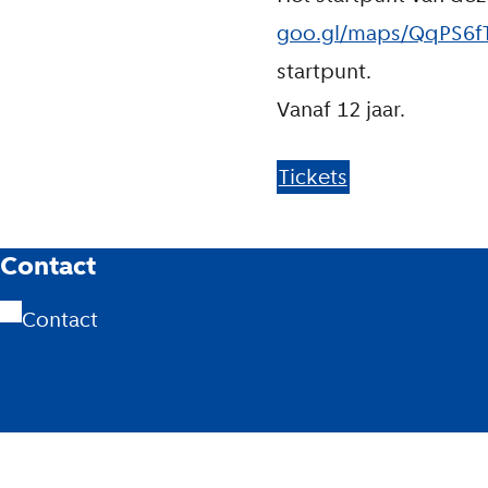
goo.gl/maps/QqPS6
startpunt.
Vanaf 12 jaar.
Tickets
A
Contact
m
Contact
s
t