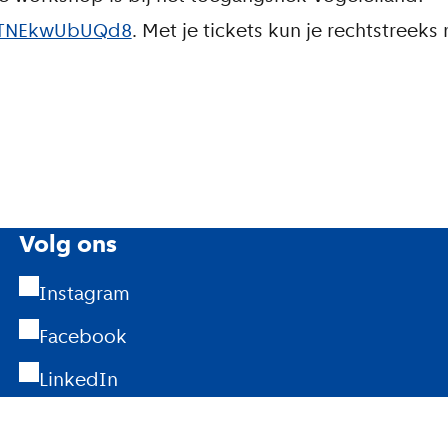
fTNEkwUbUQd8
. Met je tickets kun je rechtstreeks 
Volg ons
Instagram
Facebook
LinkedIn