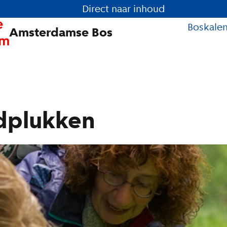
Direct naar inhoud
Boskale
Amsterdamse Bos
dplukken