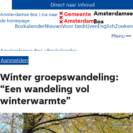
Direct naar inhoud
Amsterdamse
Amsterdamse Bos | Ga naar
Bos
de homepage
Boskalender
Nieuws
Voor bedrijven
English
Zoeken
Menu
Pad
Amsterdamse Bos
Boskalender
tot
Aanmelden
W
huidige
i
Winter groepswandeling:
pagina
n
“Een wandeling vol
t
winterwarmte”
e
r
g
r