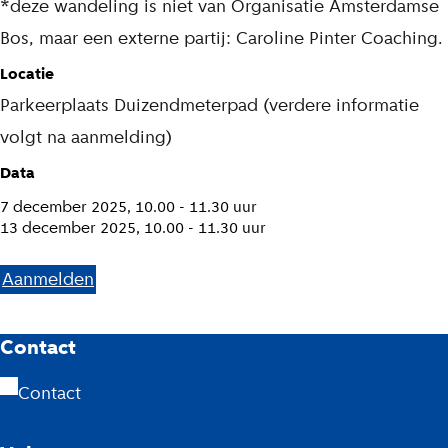
*deze wandeling is niet van Organisatie Amsterdamse
“
Bos, maar een externe partij: Caroline Pinter Coaching.
E
Locatie
e
Parkeerplaats Duizendmeterpad (verdere informatie
n
volgt na aanmelding)
w
Data
a
7 december 2025, 10.00 - 11.30 uur
n
13 december 2025, 10.00 - 11.30 uur
d
e
Aanmelden
l
i
A
Contact
n
m
Contact
g
s
v