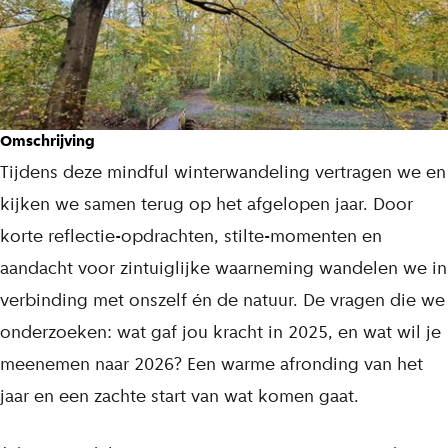
o
e
p
s
Omschrijving
w
Tijdens deze mindful winterwandeling vertragen we en
a
kijken we samen terug op het afgelopen jaar. Door
n
korte reflectie-opdrachten, stilte-momenten en
d
aandacht voor zintuiglijke waarneming wandelen we in
e
verbinding met onszelf én de natuur. De vragen die we
l
onderzoeken: wat gaf jou kracht in 2025, en wat wil je
i
meenemen naar 2026? Een warme afronding van het
n
jaar en een zachte start van wat komen gaat.
g
: