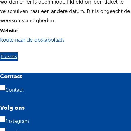
worden en er is geen mogelijkheid om een ticket te
verschuiven naar een andere datum. Dit is ongeacht de
weersomstandigheden.
Website
Route naar de opstapplaats
Tickets
A
Contact
m
Contact
s
Volg ons
t
Instagram
e