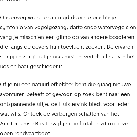
v
i
Onderweg word je omringd door de prachtige
n
symfonie van vogelgezang, dartelende watervogels en
k
vang je misschien een glimp op van andere bosdieren
|
die langs de oevers hun toevlucht zoeken. De ervaren
W
schipper zorgt dat je niks mist en vertelt alles over het
o
Bos en haar geschiedenis.
e
n
Of je nu een natuurliefhebber bent die graag nieuwe
s
avonturen beleeft of gewoon op zoek bent naar een
d
ontspannende uitje, de Fluistervink biedt voor ieder
a
wat wils. Ontdek de verborgen schatten van het
g
Amsterdamse Bos terwijl je comfortabel zit op deze
open rondvaartboot.