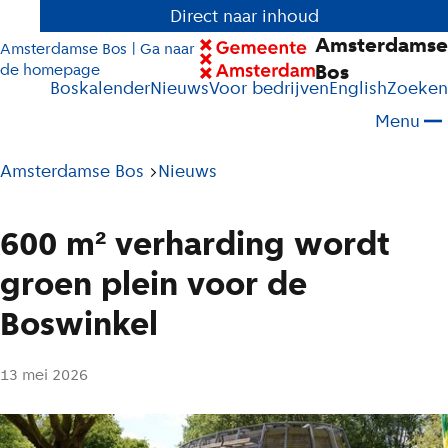
Direct naar inhoud
Amsterdamse
Amsterdamse Bos | Ga naar
Bos
de homepage
Boskalender
Nieuws
Voor bedrijven
English
Zoeken
Menu
Pad
Amsterdamse Bos
Nieuws
tot
huidige
600 m² verharding wordt
pagina
groen plein voor de
Boswinkel
13 mei 2026