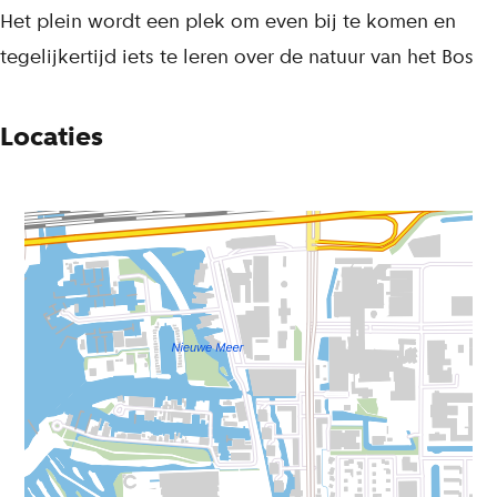
Het plein wordt een plek om even bij te komen en
tegelijkertijd iets te leren over de natuur van het Bos
Locaties
(
52�
RD
:
R
19'
118724.601,
i
38.40"
482288.115
(
j
N
, 4�
N
k
51'
o
s
18.25"
(
o
d
E
O
r
r
route
o
d
i
naar