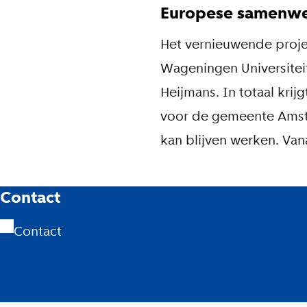
Europese samenwe
Het vernieuwende proje
Wageningen Universitei
Heijmans. In totaal krij
voor de gemeente Amster
kan blijven werken. Van
A
Contact
m
Contact
s