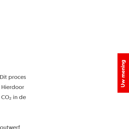
Dit proces
. Hierdoor
s CO₂ in de
Houtwerf