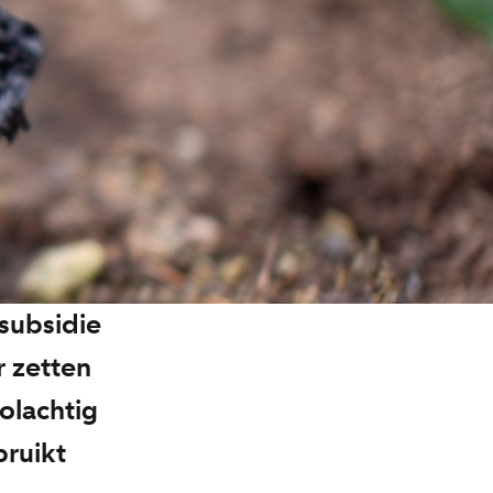
subsidie
r zetten
olachtig
bruikt