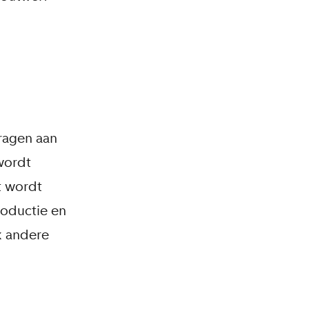
ragen aan
wordt
t wordt
oductie en
k andere