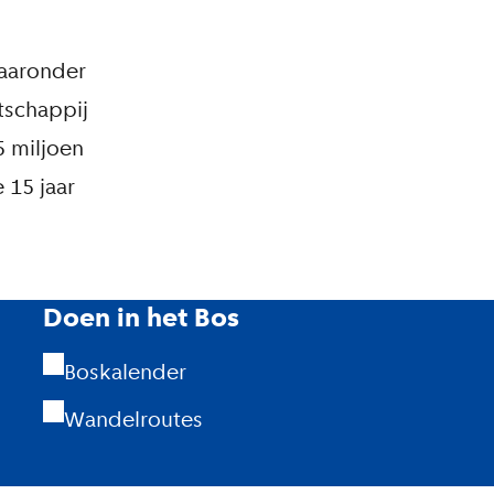
waaronder
tschappij
5 miljoen
 15 jaar
Doen in het Bos
Boskalender
Wandelroutes