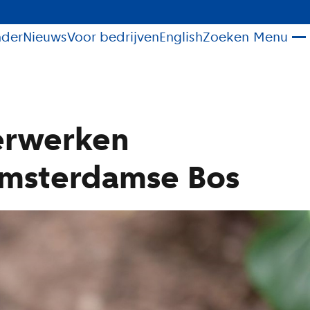
nder
Nieuws
Voor bedrijven
English
Zoeken
Menu
erwerken
Amsterdamse Bos