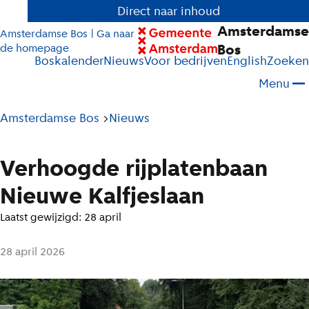
Direct naar inhoud
Amsterdamse
Amsterdamse Bos | Ga naar
Bos
de homepage
Boskalender
Nieuws
Voor bedrijven
English
Zoeken
Menu
Pad
Amsterdamse Bos
Nieuws
tot
huidige
Verhoogde rijplatenbaan
pagina
Nieuwe Kalfjeslaan
Laatst gewijzigd: 28 april
28 april 2026