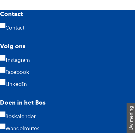
A
Contact
m
Contact
s
Volg ons
t
Instagram
e
Facebook
r
LinkedIn
d
a
Doen in het Bos
m
Boskalender
s
Wandelroutes