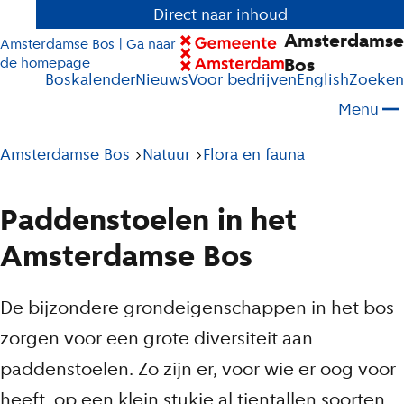
Direct naar inhoud
Amsterdamse
Amsterdamse Bos | Ga naar
Bos
de homepage
Boskalender
Nieuws
Voor bedrijven
English
Zoeken
Menu
Pad
Amsterdamse Bos
Natuur
Flora en fauna
tot
huidige
Paddenstoelen in het
pagina
Amsterdamse Bos
De bijzondere grondeigenschappen in het bos
zorgen voor een grote diversiteit aan
paddenstoelen. Zo zijn er, voor wie er oog voor
heeft, op een klein stukje al tientallen soorten