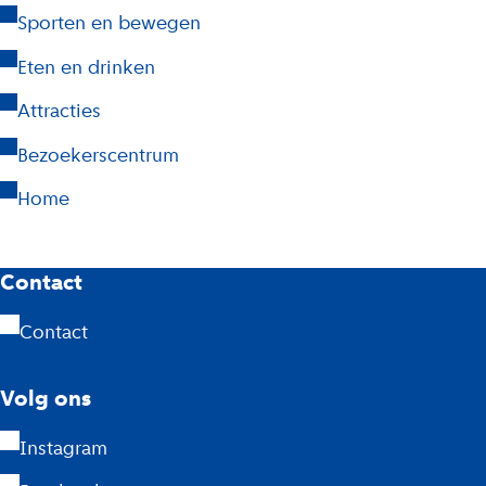
Sporten en bewegen
Eten en drinken
Attracties
Bezoekerscentrum
Home
A
Contact
m
Contact
s
Volg ons
t
Instagram
e